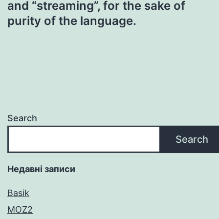
and “streaming”, for the sake of
purity of the language.
Search
Search
Недавні записи
Basik
MOZ2