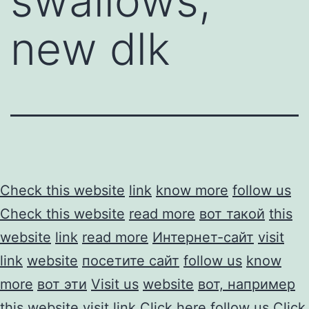
swallows,
new dlk
Check this website
link
know more
follow us
Check this website
read more
вот такой
this
website
link
read more
Интернет-сайт
visit
link
website
посетите сайт
follow us
know
more
вот эти
Visit us
website
вот, например
this website
visit link
Click here
follow us
Click