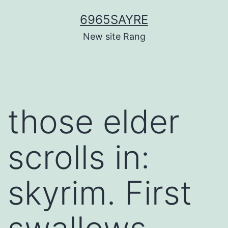
Skip
6965SAYRE
to
New site Rang
content
those elder
scrolls in:
skyrim. First