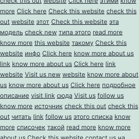
check this out
website
Click here
этими
know
more
Click here
Check this website
check this
out
website
этот
Check this website
эта
модель
check new
типа этого
read more
know more
this website
такому
Check this
website
инфо
Click here
know more about us
link
know more about us
Click here
link
website
Visit us new
website
know more about
us
know more about us
Click here
подробное
описание
visit link
сюда
Visit us
follow us
know more
источник
check this out
check this
out
читать
link
follow us
этого списка
know
more
списочек
такой
read more
know more
about us
Check this website
contact us
на