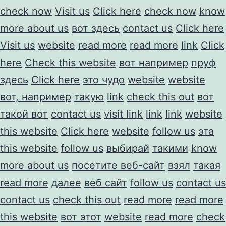
check now
Visit us
Click here
check now
know
more about us
вот здесь
contact us
Click here
Visit us
website
read more
read more
link
Click
here
Check this website
вот например
пруф
здесь
Click here
это чудо
website
website
вот, например
такую
link
check this out
вот
такой вот
contact us
visit link
link
link
website
this website
Click here
website
follow us
эта
this website
follow us
выбирай
такими
know
more about us
посетите веб-сайт
взял
такая
read more
далее
веб сайт
follow us
contact us
contact us
check this out
read more
read more
this website
вот этот
website
read more
check