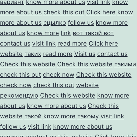
вариант
know more about us
visit link
know
more about us
check this out
Click here
know
more about us
сцылко
follow us
know more
about us
know more
link
вот такой вот
contact us
visit link
read more
Click here
website
таких
read more
Visit us
contact us
Check this website
Check this website
такими
check this out
check now
Check this website
check now
check this out
website
рекомендую
Check this website
know more
about us
know more about us
Check this
website
такой
know more
такому
visit link
follow us
visit link
know more about us
вариант
contact us
this website
Click here
this