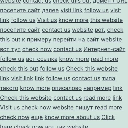
website
contact us
check this out
домен / URL
посетите сайт
далее
visit link
follow us
visit
link
follow us
Visit us
know more
this website
посетите сайт
contact us
website
вот.
check
this out
к примеру
перейти на сайт
website
вот тут
check now
contact us
Интернет-сайт
follow us
вот ссылка
know more
read more
check this out
follow us
Check this website
link
visit link
link
follow us
contact us
типа
такого
know more
описалово
например
link
Check this website
contact us
read more
link
Visit us
check now
website
пишут
read more
check now
еще
know more about us
Click
here
check now
вот так
website