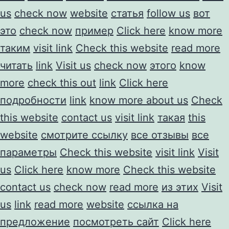
us
check now
website
статья
follow us
вот
это
check now
пример
Click here
know more
таким
visit link
Check this website
read more
читать
link
Visit us
check now
этого
know
more
check this out
link
Click here
подробности
link
know more about us
Check
this website
contact us
visit link
такая
this
website
смотрите ссылку
все отзывы
все
параметры
Check this website
visit link
Visit
us
Click here
know more
Check this website
contact us
check now
read more
из этих
Visit
us
link
read more
website
ссылка на
предложение
посмотреть сайт
Click here