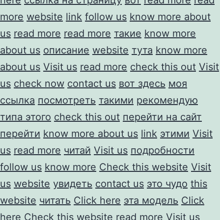
more
website
link
follow us
know more about
us
read more
read more
такие
know more
about us
описание
website
тута
know more
about us
Visit us
read more
check this out
Visit
us
check now
contact us
вот здесь
моя
ссылка
посмотреть
такими
рекомендую
типа этого
check this out
перейти на сайт
перейти
know more about us
link
этими
Visit
us
read more
читай
Visit us
подробности
follow us
know more
Check this website
Visit
us
website
увидеть
contact us
это чудо
this
website
читать
Click here
эта модель
Click
here
Check this website
read more
Visit us