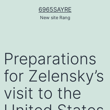
Skip
6965SAYRE
to
New site Rang
content
Preparations
for Zelensky’s
visit to the