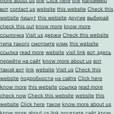
more about us
link
Click here
link
например
вот
contact us
website
this website
Check this
website
пишут
this website
другие
выбирай
check this out
know more
know more
ссылочка
Visit us
держи
Check this website
типа такого
смотрите
клик
this website
ссылка
read more
website
visit link
вот здесь
перейти на сайт
know more about us
вот
такой вот
link
website
Visit us
Check this
website
подробности
на сайте
Click here
know more
this website
ссылка
read more
check now
Check this website
website
this
website
Click here
такое
know more about us
know more about us
link
посетите сайт
know