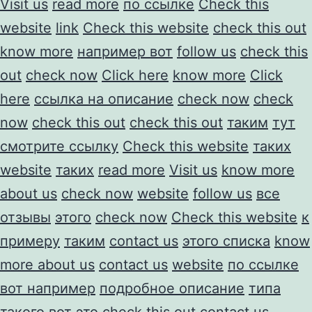
Visit us
read more
по ссылке
Check this
website
link
Check this website
check this out
know more
например вот
follow us
check this
out
check now
Click here
know more
Click
here
ссылка на описание
check now
check
now
check this out
check this out
таким
тут
смотрите ссылку
Check this website
таких
website
таких
read more
Visit us
know more
about us
check now
website
follow us
все
отзывы
этого
check now
Check this website
к
примеру
таким
contact us
этого списка
know
more about us
contact us
website
по ссылке
вот например
подробное описание
типа
такого
вот это
check this out
contact us