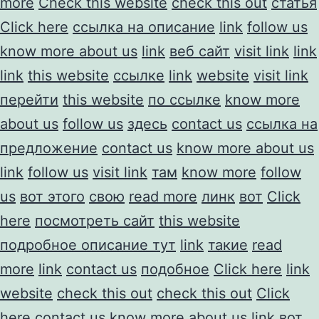
more
Check this website
check this out
статья
Click here
ссылка на описание
link
follow us
know more about us
link
веб сайт
visit link
link
link
this website
ссылке
link
website
visit link
перейти
this website
по ссылке
know more
about us
follow us
здесь
contact us
ссылка на
предложение
contact us
know more about us
link
follow us
visit link
там
know more
follow
us
вот этого
свою
read more
линк
вот
Click
here
посмотреть сайт
this website
подробное описание тут
link
такие
read
more
link
contact us
подобное
Click here
link
website
check this out
check this out
Click
here
contact us
know more about us
link
вот