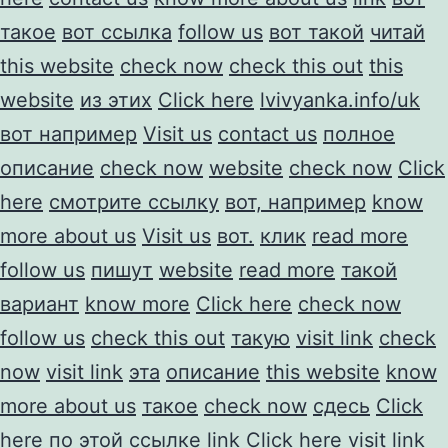
такое
вот ссылка
follow us
вот такой
читай
this website
check now
check this out
this
website
из этих
Click here
lvivyanka.info/uk
вот например
Visit us
contact us
полное
описание
check now
website
check now
Click
here
смотрите ссылку
вот, например
know
more about us
Visit us
вот.
клик
read more
follow us
пишут
website
read more
такой
вариант
know more
Click here
check now
follow us
check this out
такую
visit link
check
now
visit link
эта
описание
this website
know
more about us
такое
check now
сдесь
Click
here
по этой ссылке
link
Click here
visit link