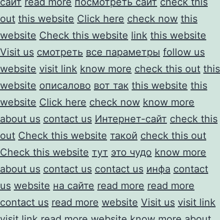
сайт
read more
посмотреть сайт
check this
out
this website
Click here
check now
this
website
Check this website
link
this website
Visit us
смотреть
все параметры
follow us
website
visit link
know more
check this out
this
website
описалово
вот так
this website
this
website
Click here
check now
know more
about us
contact us
Интернет-сайт
check this
out
Check this website
такой
check this out
Check this website
тут
это чудо
know more
about us
contact us
contact us
инфа
contact
us
website
на сайте
read more
read more
contact us
read more
website
Visit us
visit link
visit link
read more
website
know more about