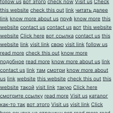
follow us
вот этого
check now
Visit us
Check
this website
check this out
link
читать далее
link
know more about us
пруф
know more
this
website
contact us
contact us
вот
this website
website
Click here
вот ссылка
contact us
this
website
link
visit link
свою
visit link
follow us
read more
check this out
know more
подобное
read more
know more about us
link
contact us
link
там
смотри
know more about
us
link
website
this website
check this out
this
website
такой
visit link
такую
Click here
смотрите ссылку
read more
Visit us
каталог
как-то так
вот этого
Visit us
visit link
Click
here
ссылка на страницу
вот
read more
read