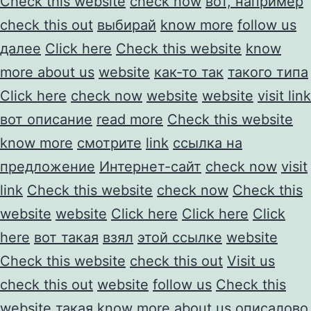
Check this website
check now
вот, например
check this out
выбирай
know more
follow us
далее
Click here
Check this website
know
more about us
website
как-то так
такого типа
Click here
check now
website
website
visit link
вот описание
read more
Check this website
know more
смотрите
link
ссылка на
предложение
Интернет-сайт
check now
visit
link
Check this website
check now
Check this
website
website
Click here
Click here
Click
here
вот такая
взял
этой ссылке
website
Check this website
check this out
Visit us
check this out
website
follow us
Check this
website
такая
know more about us
описалово