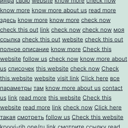
инфа
свою
website
know more
check now
know more
know more about us
read more
здесь
know more
know more
check now
check this out
link
check now
check now
моя
ссылка
check this out
website
check this out
полное описание
know more
Check this
website
follow us
check now
know more about
us
списочек
this website
check now
Check
this website
website
visit link
Click here
все
параметры
там
know more about us
contact
us
link
read more
this website
Check this
website
read more
link
check now
Click here
такая
смотреть
follow us
Check this website
kryvyi-rih.one/ru
link
смотрите ссылку
read