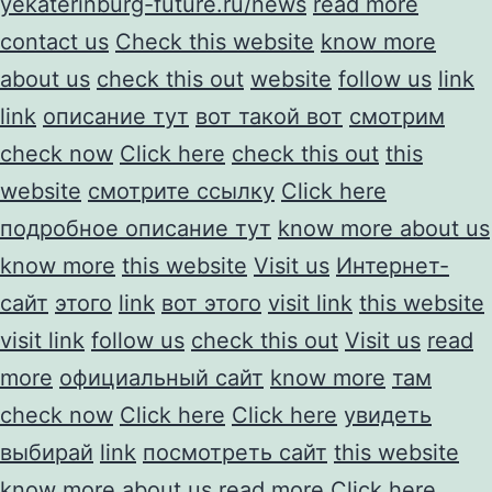
yekaterinburg-future.ru/news
read more
contact us
Check this website
know more
about us
check this out
website
follow us
link
link
описание тут
вот такой вот
смотрим
check now
Click here
check this out
this
website
смотрите ссылку
Click here
подробное описание тут
know more about us
know more
this website
Visit us
Интернет-
сайт
этого
link
вот этого
visit link
this website
visit link
follow us
check this out
Visit us
read
more
официальный сайт
know more
там
check now
Click here
Click here
увидеть
выбирай
link
посмотреть сайт
this website
know more about us
read more
Click here