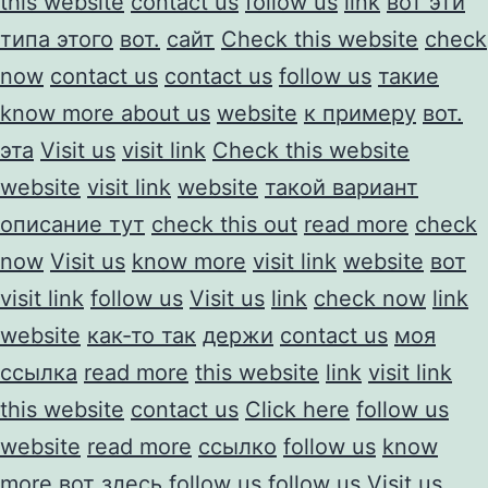
this website
contact us
follow us
link
вот эти
типа этого
вот.
сайт
Check this website
check
now
contact us
contact us
follow us
такие
know more about us
website
к примеру
вот.
эта
Visit us
visit link
Check this website
website
visit link
website
такой вариант
описание тут
check this out
read more
check
now
Visit us
know more
visit link
website
вот
visit link
follow us
Visit us
link
check now
link
website
как-то так
держи
contact us
моя
ссылка
read more
this website
link
visit link
this website
contact us
Click here
follow us
website
read more
ссылко
follow us
know
more
вот здесь
follow us
follow us
Visit us