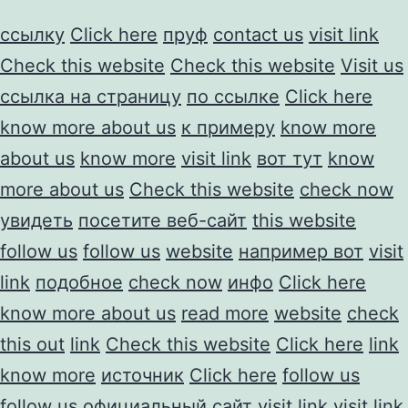
ссылку
Click here
пруф
contact us
visit link
Check this website
Check this website
Visit us
ссылка на страницу
по ссылке
Click here
know more about us
к примеру
know more
about us
know more
visit link
вот тут
know
more about us
Check this website
check now
увидеть
посетите веб-сайт
this website
follow us
follow us
website
например вот
visit
link
подобное
check now
инфо
Click here
know more about us
read more
website
check
this out
link
Check this website
Click here
link
know more
источник
Click here
follow us
follow us
официальный сайт
visit link
visit link