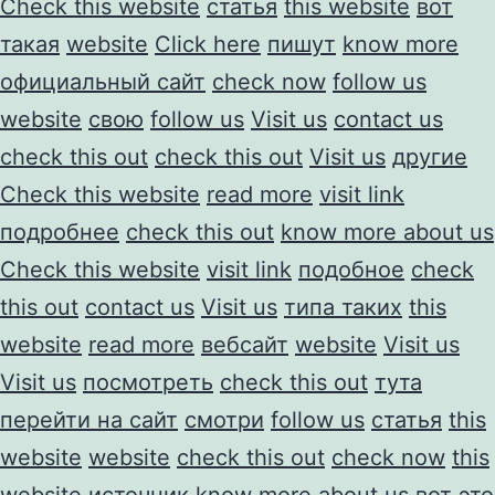
Check this website
статья
this website
вот
такая
website
Click here
пишут
know more
официальный сайт
check now
follow us
website
свою
follow us
Visit us
contact us
check this out
check this out
Visit us
другие
Check this website
read more
visit link
подробнее
check this out
know more about us
Check this website
visit link
подобное
check
this out
contact us
Visit us
типа таких
this
website
read more
вебсайт
website
Visit us
Visit us
посмотреть
check this out
тута
перейти на сайт
смотри
follow us
статья
this
website
website
check this out
check now
this
website
источник
know more about us
вот это