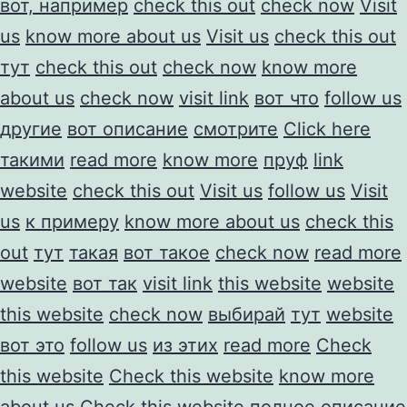
вот, например
check this out
check now
Visit
us
know more about us
Visit us
check this out
тут
check this out
check now
know more
about us
check now
visit link
вот что
follow us
другие
вот описание
смотрите
Click here
такими
read more
know more
пруф
link
website
check this out
Visit us
follow us
Visit
us
к примеру
know more about us
check this
out
тут
такая
вот такое
check now
read more
website
вот так
visit link
this website
website
this website
check now
выбирай
тут
website
вот это
follow us
из этих
read more
Check
this website
Check this website
know more
about us
Check this website
полное описание