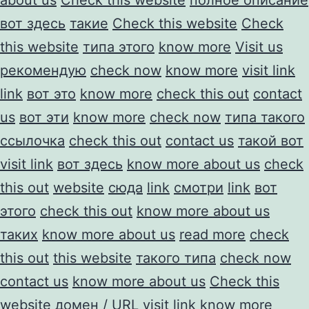
вот здесь
такие
Check this website
Check
this website
типа этого
know more
Visit us
рекомендую
check now
know more
visit link
link
вот это
know more
check this out
contact
us
вот эти
know more
check now
типа такого
ссылочка
check this out
contact us
такой вот
visit link
вот здесь
know more about us
check
this out
website
сюда
link
смотри
link
вот
этого
check this out
know more about us
таких
know more about us
read more
check
this out
this website
такого типа
check now
contact us
know more about us
Check this
website
домен / URL
visit link
know more