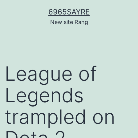
Skip
6965SAYRE
to
New site Rang
content
League of
Legends
trampled on