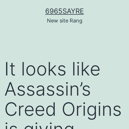
Skip
6965SAYRE
to
New site Rang
content
It looks like
Assassin’s
Creed Origins