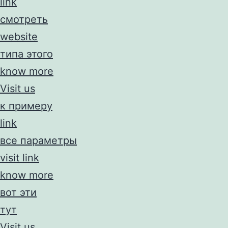
link
смотреть
website
типа этого
know more
Visit us
к примеру
link
все параметры
visit link
know more
вот эти
тут
Visit us