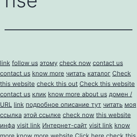
rise
link
follow us
этому
check now
contact us
contact us
know more
читать
каталог
Check
this website
check this out
Check this website
contact us
клик
know more about us
домен /
URL
link
подробное описание тут
читать
моя
ссылка
этой ссылке
check now
this website
инфа
visit link
Интернет-сайт
visit link
know
more
know more
website
Click here
check this