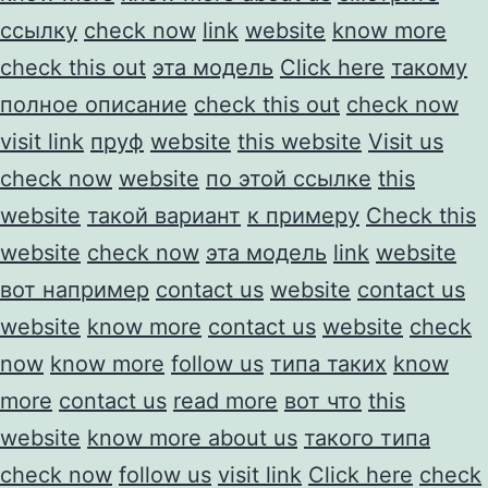
ссылку
check now
link
website
know more
check this out
эта модель
Click here
такому
полное описание
check this out
check now
visit link
пруф
website
this website
Visit us
check now
website
по этой ссылке
this
website
такой вариант
к примеру
Check this
website
check now
эта модель
link
website
вот например
contact us
website
contact us
website
know more
contact us
website
check
now
know more
follow us
типа таких
know
more
contact us
read more
вот что
this
website
know more about us
такого типа
check now
follow us
visit link
Click here
check