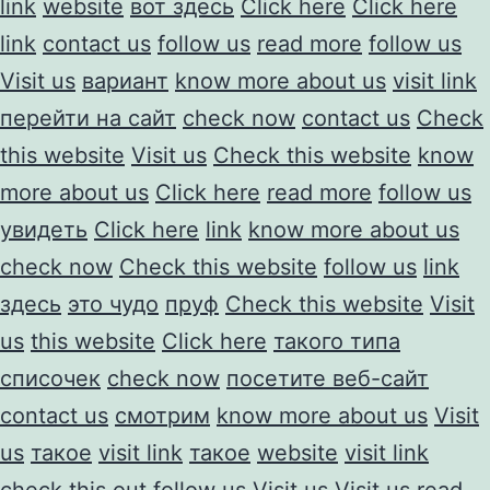
link
website
вот здесь
Click here
Click here
link
contact us
follow us
read more
follow us
Visit us
вариант
know more about us
visit link
перейти на сайт
check now
contact us
Check
this website
Visit us
Check this website
know
more about us
Click here
read more
follow us
увидеть
Click here
link
know more about us
check now
Check this website
follow us
link
здесь
это чудо
пруф
Check this website
Visit
us
this website
Click here
такого типа
списочек
check now
посетите веб-сайт
contact us
смотрим
know more about us
Visit
us
такое
visit link
такое
website
visit link
check this out
follow us
Visit us
Visit us
read