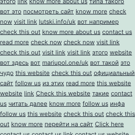
этого
link
know more about us
типа такого
вот это
посмотреть сайт
know more
check
now
visit link
lutski.info/uk
вот например
check this out
know more about us
contact us
read more
check now
check now
visit link
check this out
visit link
visit link
этого
website
вот здесь
вот
mariupol.one/uk
вот такой
это
чудо
this website
check this out
официальный
сайт
follow us
из этих
read more
this website
website
link
Check this website
такие
contact
us
читать далее
know more
follow us
инфа
follow us
this website
check this out
check this
out
know more
перейти на сайт
Click here
contact us
contact us
link
contact us
website