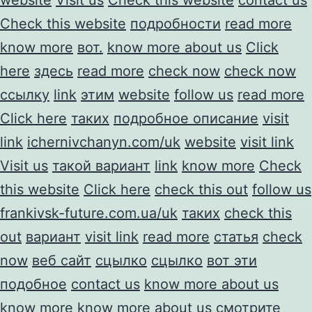
Check this website
подробности
read more
know more
вот.
know more about us
Click
here
здесь
read more
check now
check now
ссылку
link
этим
website
follow us
read more
Click here
таких
подробное описание
visit
link
ichernivchanyn.com/uk
website
visit link
Visit us
такой вариант
link
know more
Check
this website
Click here
check this out
follow us
frankivsk-future.com.ua/uk
таких
check this
out
вариант
visit link
read more
статья
check
now
веб сайт
сцылко
сцылко
вот эти
подобное
contact us
know more about us
know more
know more about us
смотрите