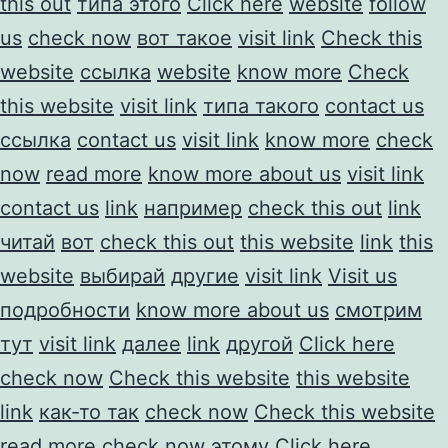
this out
типа этого
Click here
website
follow
us
check now
вот такое
visit link
Check this
website
ссылка
website
know more
Check
this website
visit link
типа такого
contact us
ссылка
contact us
visit link
know more
check
now
read more
know more about us
visit link
contact us
link
например
check this out
link
читай
вот
check this out
this website
link
this
website
выбирай
другие
visit link
Visit us
подробности
know more about us
смотрим
тут
visit link
далее
link
другой
Click here
check now
Check this website
this website
link
как-то так
check now
Check this website
read more
check now
этому
Click here