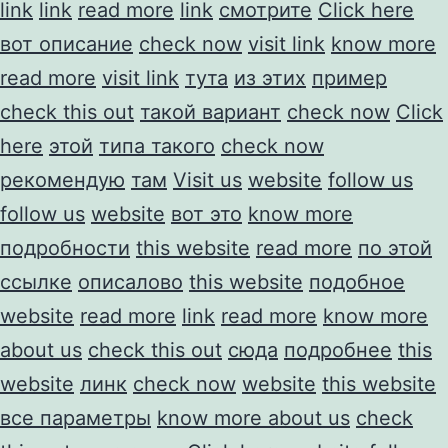
link
link
read more
link
смотрите
Click here
вот описание
check now
visit link
know more
read more
visit link
тута
из этих
пример
check this out
такой вариант
check now
Click
here
этой
типа такого
check now
рекомендую
там
Visit us
website
follow us
follow us
website
вот это
know more
подробности
this website
read more
по этой
ссылке
описалово
this website
подобное
website
read more
link
read more
know more
about us
check this out
сюда
подробнее
this
website
линк
check now
website
this website
все параметры
know more about us
check