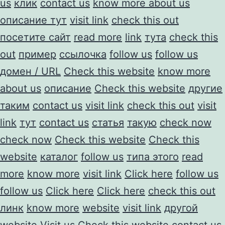
us
клик
contact us
know more about us
описание тут
visit link
check this out
посетите сайт
read more
link
тута
check this
out
пример
ссылочка
follow us
follow us
домен / URL
Check this website
know more
about us
описание
Check this website
другие
таким
contact us
visit link
check this out
visit
link
тут
contact us
статья
такую
check now
check now
Check this website
Check this
website
каталог
follow us
типа этого
read
more
know more
visit link
Click here
follow us
follow us
Click here
Click here
check this out
линк
know more
website
visit link
другой
website
Visit us
Check this website
contact us