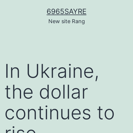
Skip
6965SAYRE
to
New site Rang
content
In Ukraine,
the dollar
continues to