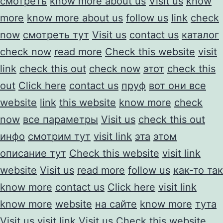
смотреть
know more about us
Visit us
know
more
know more about us
follow us
link
check
now
смотреть тут
Visit us
contact us
каталог
check now
read more
Check this website
visit
link
check this out
check now
этот
check this
out
Click here
contact us
пруф
вот они все
website
link
this website
know more
check
now
все параметры
Visit us
check this out
инфо
смотрим тут
visit link
эта
этом
описание тут
Check this website
visit link
website
Visit us
read more
follow us
как-то так
know more
contact us
Click here
visit link
know more
website
на сайте
know more
тута
Visit us
visit link
Visit us
Check this website