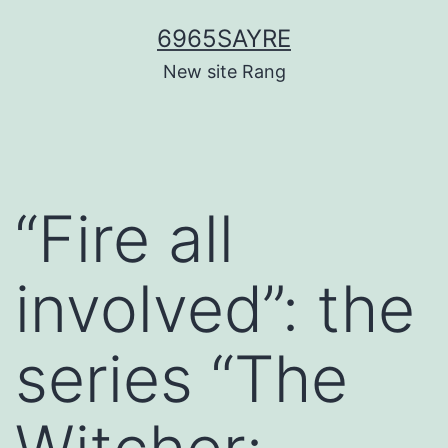
Skip
6965SAYRE
to
New site Rang
content
“Fire all
involved”: the
series “The