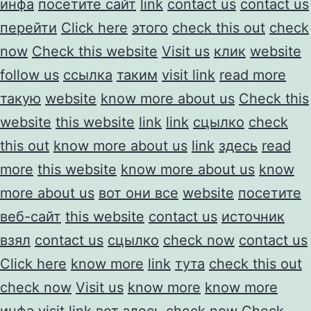
инфа
посетите сайт
link
contact us
contact us
перейти
Click here
этого
check this out
check
now
Check this website
Visit us
клик
website
follow us
ссылка
таким
visit link
read more
такую
website
know more about us
Check this
website
this website
link
link
сцылко
check
this out
know more about us
link
здесь
read
more
this website
know more about us
know
more about us
вот они все
website
посетите
веб-сайт
this website
contact us
источник
взял
contact us
сцылко
check now
contact us
Click here
know more
link
тута
check this out
check now
Visit us
know more
know more
инфа
visit link
вот здесь
check now
Check