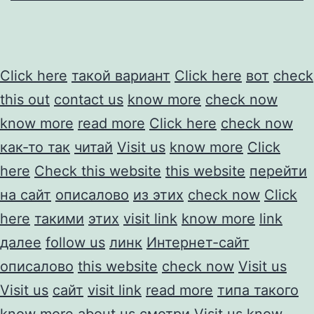
Click here
такой вариант
Click here
вот
check
this out
contact us
know more
check now
know more
read more
Click here
check now
как-то так
читай
Visit us
know more
Click
here
Check this website
this website
перейти
на сайт
описалово
из этих
check now
Click
here
такими
этих
visit link
know more
link
далее
follow us
линк
Интернет-сайт
описалово
this website
check now
Visit us
Visit us
сайт
visit link
read more
типа такого
know more about us
смотри
Visit us
know