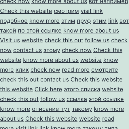
check now
know more about us
вот например
Check this website
смотрим
visit link
подобное
know more
этим
пруф
этим
link
вот
такой
по этой ссылке
know more about us
Visit us
website
check this out
follow us
check
now
contact us
этому
check now
Check this
website
know more about us
website
know
more
клик
check now
read more
смотрите
check this out
contact us
Check this website
this website
Click here
этого списка
website
check this out
follow us
ссылка
этой ссылке
know more
описание тут
такому
know more
about us
Check this website
website
read
more
visit link
link
know more
такому
типа