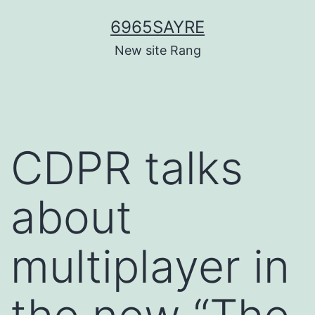
Skip
6965SAYRE
to
New site Rang
content
CDPR talks
about
multiplayer in