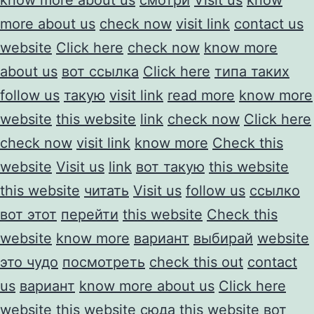
more about us
check now
visit link
contact us
website
Click here
check now
know more
about us
вот ссылка
Click here
типа таких
follow us
такую
visit link
read more
know more
website
this website
link
check now
Click here
check now
visit link
know more
Check this
website
Visit us
link
вот такую
this website
this website
читать
Visit us
follow us
ссылко
вот этот
перейти
this website
Check this
website
know more
вариант
выбирай
website
это чудо
посмотреть
check this out
contact
us
вариант
know more about us
Click here
website
this website
сюда
this website
вот