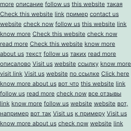
more
описание
follow us
this website
такая
Check this website
link
пример
contact us
website
check now
follow us
this website
link
know more
Check this website
check now
read more
Check this website
know more
about us
текст
follow us
таких
read more
описалово
Visit us
website
ссылку
know more
visit link
Visit us
website
по ссылке
Click here
know more about us
вот что
this website
link
follow us
read more
check now
все отзывы
link
know more
follow us
website
website
вот,
например
вот так
Visit us
к примеру
Visit us
know more about us
check now
website
link