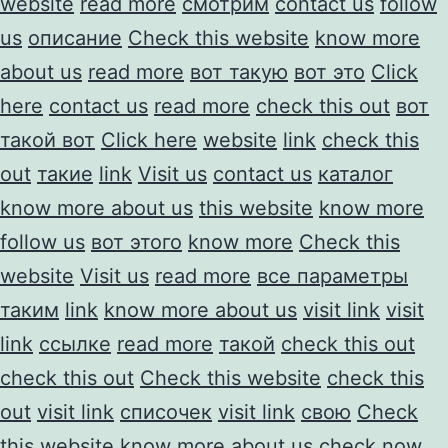
website
read more
смотрим
contact us
follow
us
описание
Check this website
know more
about us
read more
вот такую
вот это
Click
here
contact us
read more
check this out
вот
такой вот
Click here
website
link
check this
out
такие
link
Visit us
contact us
каталог
know more about us
this website
know more
follow us
вот этого
know more
Check this
website
Visit us
read more
все параметры
таким
link
know more about us
visit link
visit
link
ссылке
read more
такой
check this out
check this out
Check this website
check this
out
visit link
списочек
visit link
свою
Check
this website
know more about us
check now