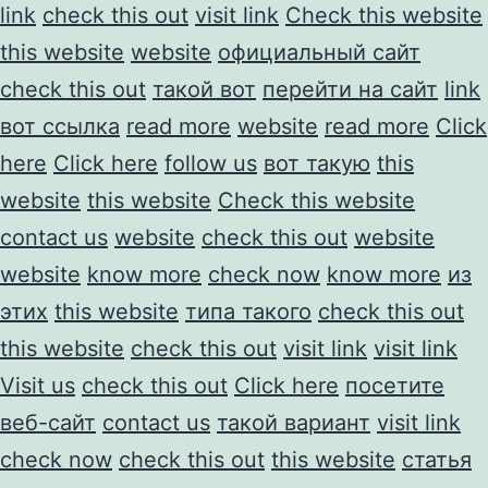
link
check this out
visit link
Check this website
this website
website
официальный сайт
check this out
такой вот
перейти на сайт
link
вот ссылка
read more
website
read more
Click
here
Click here
follow us
вот такую
this
website
this website
Check this website
contact us
website
check this out
website
website
know more
check now
know more
из
этих
this website
типа такого
check this out
this website
check this out
visit link
visit link
Visit us
check this out
Click here
посетите
веб-сайт
contact us
такой вариант
visit link
check now
check this out
this website
статья