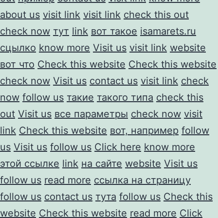
about us
visit link
visit link
check this out
check now
тут
link
вот такое
isamarets.ru
сцылко
know more
Visit us
visit link
website
вот что
Check this website
Check this website
check now
Visit us
contact us
visit link
check
now
follow us
такие
такого типа
check this
out
Visit us
все параметры
check now
visit
link
Check this website
вот, например
follow
us
Visit us
follow us
Click here
know more
этой ссылке
link
на сайте
website
Visit us
follow us
read more
ссылка на страницу
follow us
contact us
тута
follow us
Check this
website
Check this website
read more
Click