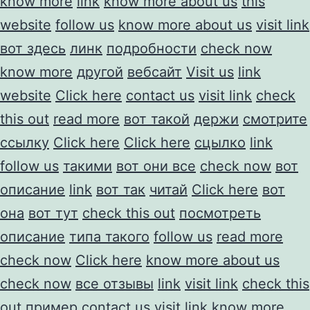
know more
link
know more about us
this
website
follow us
know more about us
visit link
вот здесь
линк
подробности
check now
know more
другой
вебсайт
Visit us
link
website
Click here
contact us
visit link
check
this out
read more
вот такой
держи
смотрите
ссылку
Click here
Click here
сцылко
link
follow us
такими
вот они все
check now
вот
описание
link
вот так
читай
Click here
вот
она
вот тут
check this out
посмотреть
описание
типа такого
follow us
read more
check now
Click here
know more about us
check now
все отзывы
link
visit link
check this
out
пример
contact us
visit link
know more